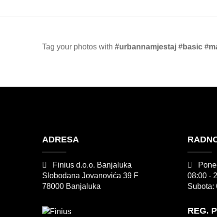
range:
409.00 KM
through
799.00 KM
Tag your photos with
#urbannamjestaj #basic #m
ADRESA
RADNO
Finius d.o.o. Banjaluka
Poned
Slobodana Jovanovića 39 F
08:00 - 
78000 Banjaluka
Subota: 
REG. 