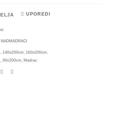
UPOREDI
ŽELJA
ic
I NADMADRACI
m
,
140x200cm
,
160x200cm
,
m
,
90x200cm
,
Madrac