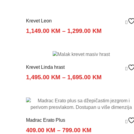
Krevet Leon
Price
1,149.00
KM
–
1,299.00
KM
range:
1,149.00 K
through
1,299.00 K
Krevet Linda hrast
Price
1,495.00
KM
–
1,695.00
KM
range:
1,495.00 K
through
1,695.00 K
Madrac Erato Plus
Price
409.00
KM
–
799.00
KM