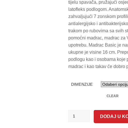
tijelu spavača, pružajući osj
latofleks podlogom. Anatomsk
zahvaljujući 7 zonskom profil
antialergijsko i antibakterijs
trakom po rubovima sa svih s
pomoćni madrac, madrac za Va
upotrebu. Madrac Basic je na
ukupne je visine 16 cm. Prep
podlogu kao i osobama koje p
madrac i kao takav će dobro p
DIMENZIJE
CLEAR
MADRAC
DODAJ U K
BASIC
KOLIČINA