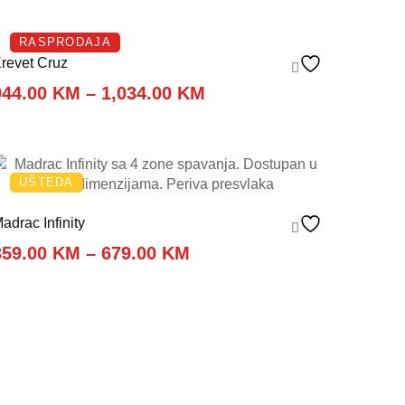
RASPRODAJA
revet Cruz
Price
944.00
KM
–
1,034.00
KM
range:
944.00 KM
through
1,034.00 KM
UŠTEDA
adrac Infinity
Price
359.00
KM
–
679.00
KM
range:
359.00 KM
through
679.00 KM