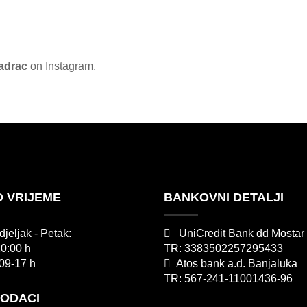
1,039.00 KM
through
1,199.00 KM
adrac
on Instagram.
 VRIJEME
BANKOVNI DETALJI
jeljak - Petak:
UniCredit Bank dd Mostar
20:00 h
TR: 3383502257295433
09-17 h
Atos bank a.d. Banjaluka
TR: 567-241-11001436-96
PODACI