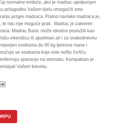
239.00 KM
ećaj normalne tvrdoće, ako je madrac upotpunjen
u prilagodbu Vašem tijelu omogućili smo
through
iranju jezgre madraca. Platno navlake madraca je,
ko, te istu nije moguće prati. Madrac je zatvoren
485.00 KM
trana. Madrac Basic može idealno poslužiti kao
šu vikendicu ili apartman ali i za svakodnevnu
mijenjen osobama do 90 kg tjelesne mase i
oručuje se osobama koje vole nešto čvršću
referiraju spavanje na stomaku. Kompaktan je
ristajati Vašem krevetu.
ORPU