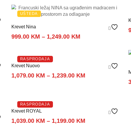
UŠTEDA
K
Krevet Nina
Price
999.00
KM
–
1,249.00
KM
M
range:
999.00 KM
M
through
RASPRODAJA
1,249.00 KM
Krevet Nuovo
M
Price
1,079.00
KM
–
1,239.00
KM
range:
M
1,079.00 KM
through
M
1,239.00 KM
RASPRODAJA
Krevet ROYAL
Price
1,039.00
KM
–
1,199.00
KM
range: