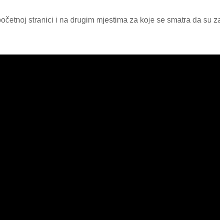
očetnoj stranici i na drugim mjestima za koje se smatra da su za