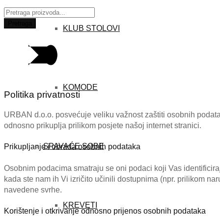
Traži:
Pretraga
KLUB STOLOVI
KOMODE
Politika privatnosti
URBAN d.o.o. posvećuje veliku važnost zaštiti osobnih podatak
odnosno prikuplja prilikom posjete našoj internet stranici.
SPAVAĆE SOBE
Prikupljanje i obrada osobnih podataka
Osobnim podacima smatraju se oni podaci koji Vas identificira
kada ste nam ih Vi izričito učinili dostupnima (npr. prilikom na
navedene svrhe.
KREVETI
Korištenje i otkrivanje odnosno prijenos osobnih podataka