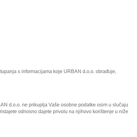
postupanja s informacijama koje URBAN d.o.o. obrađuje,
RBAN d.o.o. ne prikuplja Vaše osobne podatke osim u slučaju
pristajete odnosno dajete privolu na njihovo korištenje u niže