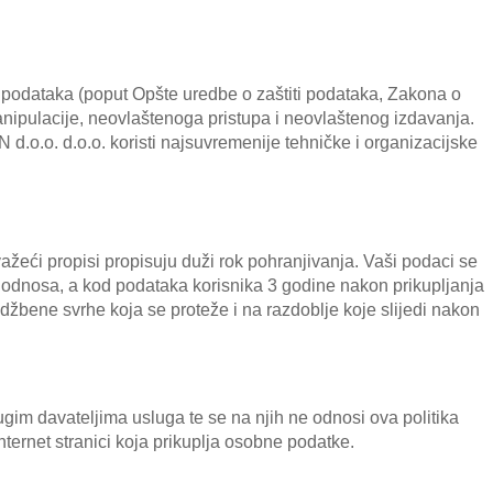
i podataka (poput Opšte uredbe o zaštiti podataka, Zakona o
anipulacije, neovlaštenoga pristupa i neovlaštenog izdavanja.
d.o.o. d.o.o. koristi najsuvremenije tehničke i organizacijske
eći propisi propisuju duži rok pohranjivanja. Vaši podaci se
g odnosa, a kod podataka korisnika 3 godine nakon prikupljanja
idžbene svrhe koja se proteže i na razdoblje koje slijedi nakon
im davateljima usluga te se na njih ne odnosi ova politika
nternet stranici koja prikuplja osobne podatke.