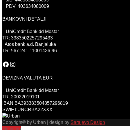
PDV: 403634080009
BANKOVNI DETALJI
UniCredit Bank dd Mostar
TR: 3383502257295433
Atos bank a.d. Banjaluka
TR: 567-241-11001436-96
Facebook
Instagram
DEVIZNA VALUTA EUR
UniCredit Bank dd Mostar
TR: 20022019101
IBAN:BA393383504857296819
SWIFT:UNCRBA22XXX
Copyright© by Urban | design by
Sarajevo Design
Go to top