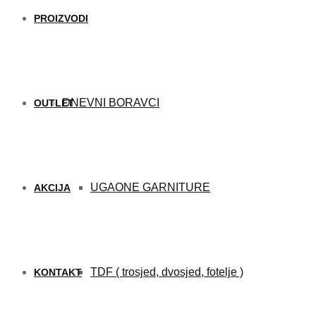
PROIZVODI
DNEVNI BORAVCI
OUTLET
UGAONE GARNITURE
AKCIJA
TDF ( trosjed, dvosjed, fotelje )
KONTAKT