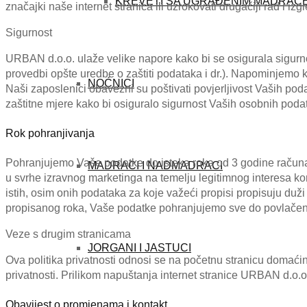
KREVETI SA UGRAĐENIM MADRAC
značajki naše internet stranica ili uzrokovati drugačiji rad i i
Sigurnost
URBAN d.o.o. ulaže velike napore kako bi se osigurala sigurno
provedbi opšte uredbe o zaštiti podataka i dr.). Napominjemo 
NOĆNICI
Naši zaposlenici obavezni su poštivati povjerljivost Vaših pod
zaštitne mjere kako bi osiguralo sigurnost Vaših osobnih poda
Rok pohranjivanja
Pohranjujemo Vaše podatke do isteka roka od 3 godine računaj
MADRACI I NADMADRACI
u svrhe izravnog marketinga na temelju legitimnog interesa ko
istih, osim onih podataka za koje važeći propisi propisuju duži
propisanog roka, Vaše podatke pohranjujemo sve do povlačenj
Veze s drugim stranicama
JORGANI I JASTUCI
Ova politika privatnosti odnosi se na početnu stranicu domać
privatnosti. Prilikom napuštanja internet stranice URBAN d.o.o
Obavijest o promjenama i kontakt