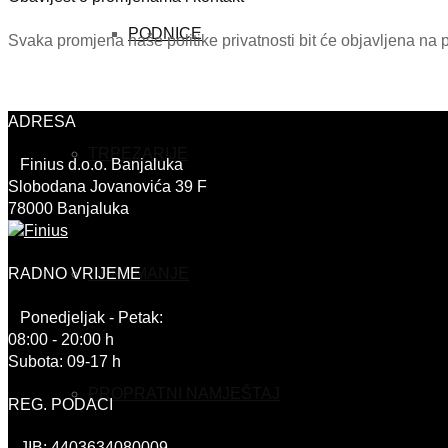
PODNICE
Svaka promjena naše politike privatnosti bit će objavljena na p
ADRESA
TRPEZARIJE
Finius d.o.o. Banjaluka
Slobodana Jovanovića 39 F
78000 Banjaluka
OPREMANJE
RADNO VRIJEME
Ponedjeljak - Petak:
08:00 - 20:00 h
Subota: 09-17 h
PROPRATNI NAMJEŠTAJ
REG. PODACI
JIB: 4403634080009