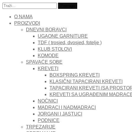
Traži:
Pretraga
O NAMA
PROIZVODI
DNEVNI BORAVCI
UGAONE GARNITURE
TDF ( trosjed, dvosjed, fotelje )
KLUB STOLOVI
KOMODE
SPAVAĆE SOBE
KREVETI
BOXSPRING KREVETI
KLASIČNI TAPACIRANI KREVETI
TAPACIRANI KREVETI (SA PROSTO
KREVETI SA UGRAĐENIM MADRAC
NOĆNICI
MADRACI I NADMADRACI
JORGANI I JASTUCI
PODNICE
TRPEZARIJE