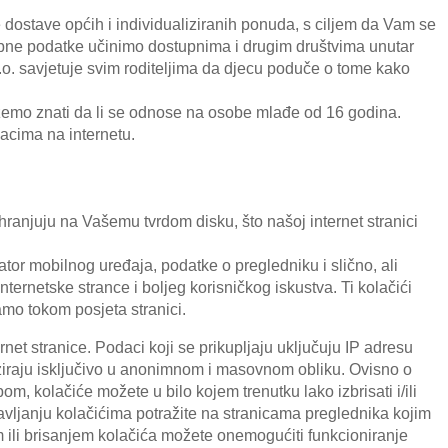
 dostave općih i individualiziranih ponuda, s ciljem da Vam se
ne podatke učinimo dostupnima i drugim društvima unutar
.o. savjetuje svim roditeljima da djecu poduče o tome kako
emo znati da li se odnose na osobe mlađe od 16 godina.
acima na internetu.
hranjuju na Vašemu tvrdom disku, što našoj internet stranici
ikator mobilnog uređaja, podatke o pregledniku i slično, ali
internetske strance i boljeg korisničkog iskustva. Ti kolačići
samo tokom posjeta stranici.
net stranice. Podaci koji se prikupljaju uključuju IP adresu
liziraju isključivo u anonimnom i masovnom obliku. Ovisno o
 kolačiće možete u bilo kojem trenutku lako izbrisati i/ili
ravljanju kolačićima potražite na stranicama preglednika kojim
 ili brisanjem kolačića možete onemogućiti funkcioniranje