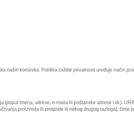
a naših korisnika. Politika zaštite privatnosti uređuje način 
ju (poput imena, adrese, e-maila ili poštanske adrese i dr.). U
ručivanja proizvoda ili pretplate ili nekog drugog razloga), čime 