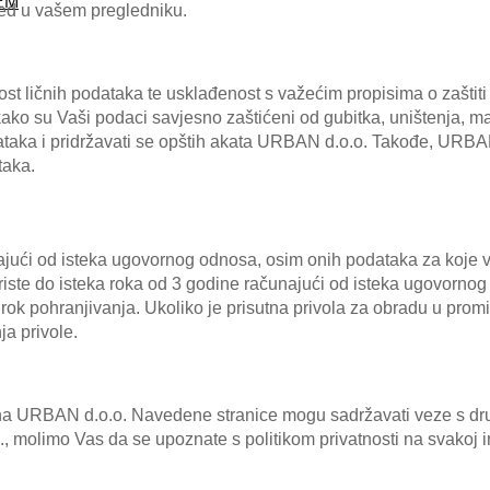
EM
zgled u vašem pregledniku.
st ličnih podataka te usklađenost s važećim propisima o zaštit
kako su Vaši podaci savjesno zaštićeni od gubitka, uništenja, m
ataka i pridržavati se opštih akata URBAN d.o.o. Takođe, URBAN 
taka.
ući od isteka ugovornog odnosa, osim onih podataka za koje važ
riste do isteka roka od 3 godine računajući od isteka ugovorno
 rok pohranjivanja. Ukoliko je prisutna privola za obradu u prom
a privole.
ina URBAN d.o.o. Navedene stranice mogu sadržavati veze s drug
., molimo Vas da se upoznate s politikom privatnosti na svakoj i