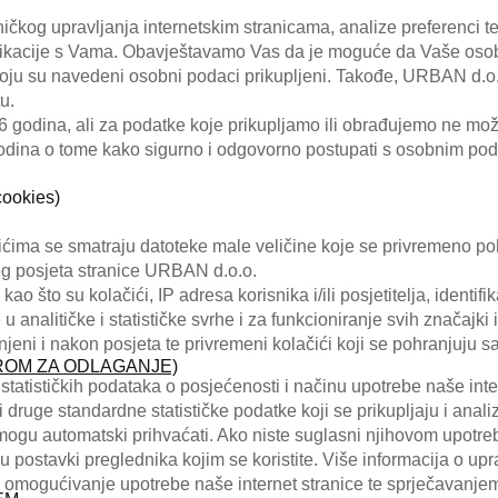
čkog upravljanja internetskim stranicama, analize preferenci te
ikacije s Vama. Obavještavamo Vas da je moguće da Vaše osob
 koju su navedeni osobni podaci prikupljeni. Takođe, URBAN d.o
u.
odina, ali za podatke koje prikupljamo ili obrađujemo ne mož
dina o tome kako sigurno i odgovorno postupati s osobnim pod
cookies)
čićima se smatraju datoteke male veličine koje se privremeno po
g posjeta stranice URBAN d.o.o.
ao što su kolačići, IP adresa korisnika i/ili posjetitelja, identif
u analitičke i statističke svrhe i za funkcioniranje svih značajki 
anjeni i nakon posjeta te privremeni kolačići koji se pohranjuju 
ROM ZA ODLAGANJE)
tatističkih podataka o posjećenosti i načinu upotrebe naše inter
i druge standardne statističke podatke koji se prikupljaju i ana
u automatski prihvaćati. Ako niste suglasni njihovom upotrebom,
u postavki preglednika kojim se koristite. Više informacija o up
i omogućivanje upotrebe naše internet stranice te sprječavanjem