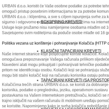
URBAN d.o.o. koristit će Vaše osobne podatke za potrebe tehni
omogući pristup posebnim informacijama te za potrebe komun
URBAN d.o.o. i klijentima, a sve s ciljem ispunjenja svrhe za
BOXSPRING KREVETI
sigurno i odgovorno postupati s osobnim podacima na internet
Usluge koje pružamo nisu namijenjene osobama mlađim od 16 g
Savjetujemo svim roditeljima da poduče osobe mlađe od 16 go
Politika vezana uz korištenje i pohranjivanje Kolačića (HTTP 
KLASIČNI TAPACIRANI KREVETI
Naše internet stranice koje posjećujete koriste kolačiće. Kola
omogućava prepoznavanje Vašega računala prilikom sljedeće
Navedeni alati mogu prikupljati i pohranjivati tehničke podatke k
pritom ne identificiraju osobu. Kolačići koji se pohranjuju služe 
mogu biti stalni kolačić koji na računalu korisnika ostaju pohr
TAPACIRANI KREVETI (SA PROSTO
Kolačićima trećih strana URBAN d.o.o. se koristi za dobivanje s
korisnika, podatke o pregledniku, jeziku, operativnom sustavu 
postavkama na Vašem internetskom pretraživaču, kolačići se mog
trajno isključiti na vašem računalu ili mobilnom uređaju pomoć
se koristite. Napominjemo kako je svrha kolačića poboljšanje 