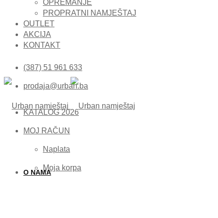
OPREMANJE
PROPRATNI NAMJEŠTAJ
OUTLET
AKCIJA
KONTAKT
(387) 51 961 633
prodaja@urban.ba
KATALOG 2026
MOJ RAČUN
Naplata
Moja korpa
O NAMA