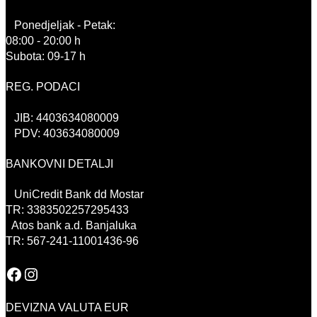
Ponedjeljak - Petak:
08:00 - 20:00 h
Subota: 09-17 h
REG. PODACI
JIB: 4403634080009
PDV: 403634080009
BANKOVNI DETALJI
UniCredit Bank dd Mostar
TR: 3383502257295433
Atos bank a.d. Banjaluka
TR: 567-241-11001436-96
Facebook
Instagram
DEVIZNA VALUTA EUR