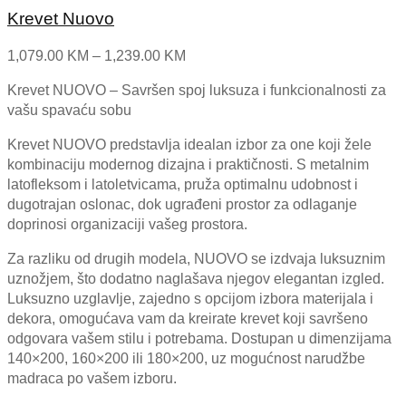
Krevet Nuovo
Price
1,079.00
KM
–
1,239.00
KM
range:
Krevet NUOVO – Savršen spoj luksuza i funkcionalnosti za
1,079.00 KM
vašu spavaću sobu
through
1,239.00 KM
Krevet NUOVO predstavlja idealan izbor za one koji žele
kombinaciju modernog dizajna i praktičnosti. S metalnim
latofleksom i latoletvicama, pruža optimalnu udobnost i
dugotrajan oslonac, dok ugrađeni prostor za odlaganje
doprinosi organizaciji vašeg prostora.
Za razliku od drugih modela, NUOVO se izdvaja luksuznim
uznožjem, što dodatno naglašava njegov elegantan izgled.
Luksuzno uzglavlje, zajedno s opcijom izbora materijala i
dekora, omogućava vam da kreirate krevet koji savršeno
odgovara vašem stilu i potrebama. Dostupan u dimenzijama
140×200, 160×200 ili 180×200, uz mogućnost narudžbe
madraca po vašem izboru.