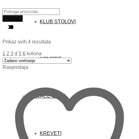
Traži:
Pretraga
KLUB STOLOVI
Prikaz svih 4 rezultata
1
2
3
4
5
6
kolona
KOMODE
Rasprodaja
SPAVAĆE SOBE
KREVETI