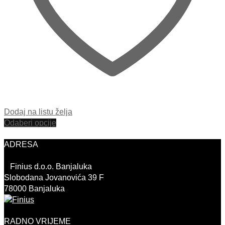
Dodaj na listu želja
Odaberi opcije
ADRESA
Finius d.o.o. Banjaluka
Slobodana Jovanovića 39 F
78000 Banjaluka
RADNO VRIJEME