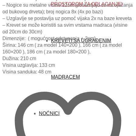
PROSTOROM ZA ODLAGANJE)
– Nogice su metalne visine 12cm (postavljaju se na ojačanja
od bukovog drveta); broj nogica 8x (4x po bazi)
– Uzglavlje se postavlja uz pomoć vijaka 2x na baze kreveta
–
Krevet
se može koristiti sa svim vrstama madraca (visine
od 20cm do 30cm)
Dimenzije:
( mogućnost odstupanja +-2cm)
KREVETI SA UGRAĐENIM
Širina: 146 cm ( za model 140×200 ), 166 cm ( za model
160×200 ), 186 cm ( za model 180×200 ),
Dužina: 210 cm
Visina uzglavlja:
133 cm
Visina sanduka: 48 cm
MADRACEM
NOĆNICI