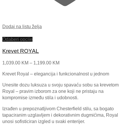
Dodaj na listu želja
Odaberi opcije
Krevet ROYAL
Price
1,039.00
KM
–
1,199.00
KM
range:
Krevet Royal – elegancija i funkcionalnost u jednom
1,039.00 KM
through
Unesite dozu luksuza u svoju spavaću sobu sa krevetom
1,199.00 KM
Royal – pravim izborom za one koji ne pristaju na
kompromise između stila i udobnosti.
Izrađen u prepoznatljivom Chesterfield stilu, sa bogato
tapaciranim uzglavljem i dekorativnim dugmićima, Royal
unosi sofisticiran izgled u svaki enterijer.