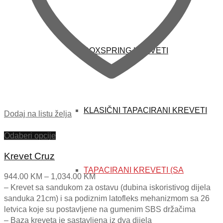
BOXSPRING KREVETI
KLASIČNI TAPACIRANI KREVETI
Dodaj na listu želja
Odaberi opcije
Krevet Cruz
TAPACIRANI KREVETI (SA
Price
944.00
KM
–
1,034.00
KM
range:
– Krevet
sa sandukom za ostavu (dubina iskoristivog dijela
944.00 KM
sanduka 21cm) i sa podiznim latofleks mehanizmom sa 26
through
letvica koje su postavljene na gumenim SBS držačima
1,034.00 KM
– Baza kreveta je sastavljena iz dva dijela