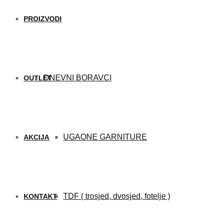
PROIZVODI
DNEVNI BORAVCI
OUTLET
UGAONE GARNITURE
AKCIJA
TDF ( trosjed, dvosjed, fotelje )
KONTAKT