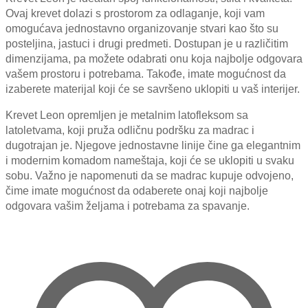
1,149.00 KM
Ovaj krevet dolazi s prostorom za odlaganje, koji vam
through
omogućava jednostavno organizovanje stvari kao što su
1,299.00 KM
posteljina, jastuci i drugi predmeti. Dostupan je u različitim
dimenzijama, pa možete odabrati onu koja najbolje odgovara
vašem prostoru i potrebama. Takođe, imate mogućnost da
izaberete materijal koji će se savršeno uklopiti u vaš interijer.
Krevet Leon opremljen je metalnim latofleksom sa
latoletvama, koji pruža odličnu podršku za madrac i
dugotrajan je. Njegove jednostavne linije čine ga elegantnim
i modernim komadom nameštaja, koji će se uklopiti u svaku
sobu. Važno je napomenuti da se madrac kupuje odvojeno,
čime imate mogućnost da odaberete onaj koji najbolje
odgovara vašim željama i potrebama za spavanje.