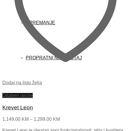
OPREMANJE
PROPRATNI NAMJEŠTAJ
Dodaj na listu želja
Odaberi opcije
Krevet Leon
Price
1,149.00
KM
–
1,299.00
KM
range:
Krevet Leon je idealan spoj funkcionalnosti, stila i kvaliteta.