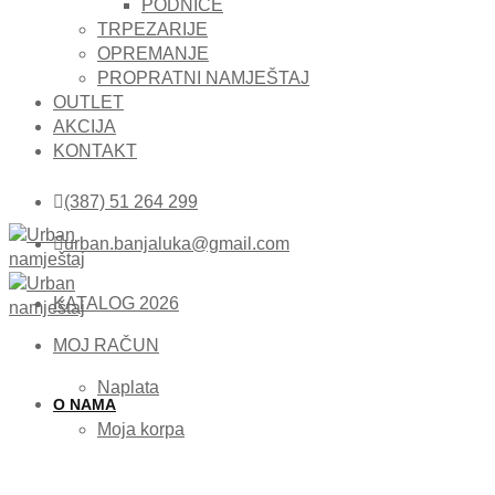
PODNICE
TRPEZARIJE
OPREMANJE
PROPRATNI NAMJEŠTAJ
OUTLET
AKCIJA
KONTAKT
(387) 51 264 299
urban.banjaluka@gmail.com
KATALOG 2026
MOJ RAČUN
Naplata
O NAMA
Moja korpa