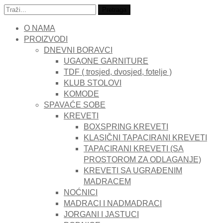
Traži:
Pretraga
O NAMA
PROIZVODI
DNEVNI BORAVCI
UGAONE GARNITURE
TDF ( trosjed, dvosjed, fotelje )
KLUB STOLOVI
KOMODE
SPAVAĆE SOBE
KREVETI
BOXSPRING KREVETI
KLASIČNI TAPACIRANI KREVETI
TAPACIRANI KREVETI (SA
PROSTOROM ZA ODLAGANJE)
KREVETI SA UGRAĐENIM
MADRACEM
NOĆNICI
MADRACI I NADMADRACI
JORGANI I JASTUCI