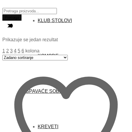
Traži:
Pretraga
KLUB STOLOVI
Prikazuje se jedan rezultat
1
2
3
4
5
6
kolona
KOMODE
SPAVAĆE SOBE
KREVETI