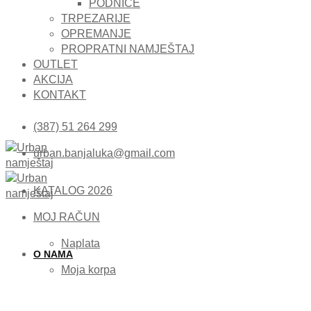
PODNICE
TRPEZARIJE
OPREMANJE
PROPRATNI NAMJEŠTAJ
OUTLET
AKCIJA
KONTAKT
(387) 51 264 299
urban.banjaluka@gmail.com
KATALOG 2026
MOJ RAČUN
Naplata
O NAMA
Moja korpa