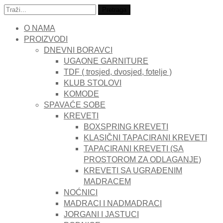
Traži:
Pretraga
O NAMA
PROIZVODI
DNEVNI BORAVCI
UGAONE GARNITURE
TDF ( trosjed, dvosjed, fotelje )
KLUB STOLOVI
KOMODE
SPAVAĆE SOBE
KREVETI
BOXSPRING KREVETI
KLASIČNI TAPACIRANI KREVETI
TAPACIRANI KREVETI (SA
PROSTOROM ZA ODLAGANJE)
KREVETI SA UGRAĐENIM
MADRACEM
NOĆNICI
MADRACI I NADMADRACI
JORGANI I JASTUCI