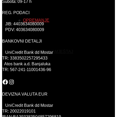
Subota: 09-17 h
REG. PODACI
OPREMANJE
JIB: 4403634080009
PDV: 403634080009
BANKOVNI DETALJI
PROPRATNI NAMJEŠTAJ
UniCredit Bank dd Mostar
TR: 3383502257295433
Atos bank a.d. Banjaluka
TR: 567-241-11001436-96
Facebook
Instagram
DEVIZNA VALUTA EUR
UniCredit Bank dd Mostar
TR: 20022019101
IBAN:BA393383504857296819