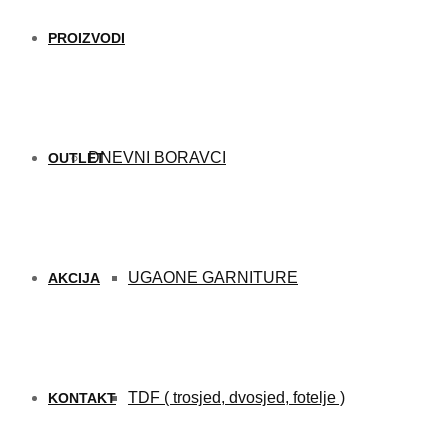
PROIZVODI
DNEVNI BORAVCI
OUTLET
UGAONE GARNITURE
AKCIJA
TDF ( trosjed, dvosjed, fotelje )
KONTAKT