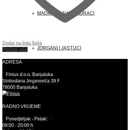
MADRACI I NADMADRACI
Dodaj na listu želja
JORGANI I JASTUCI
Pročitaj više
ADRESA
Finius d.o.o. Banjaluka
Slobodana Jovanovića 39 F
PODNICE
78000 Banjaluka
RADNO VRIJEME
TRPEZARIJE
Ponedjeljak - Petak:
08:00 - 20:00 h