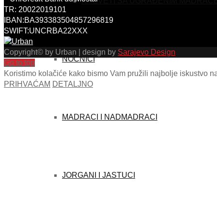
KREVETI SA UGRAĐENIM MADRAC
TR: 20022019101
IBAN:BA393383504857296819
SWIFT:UNCRBA22XXX
Copyright© by Urban | design by
Sarajevo Design
NOĆNICI
Go to top
Koristimo kolačiće kako bismo Vam pružili najbolje iskustvo na 
PRIHVAĆAM
DETALJNO
MADRACI I NADMADRACI
JORGANI I JASTUCI