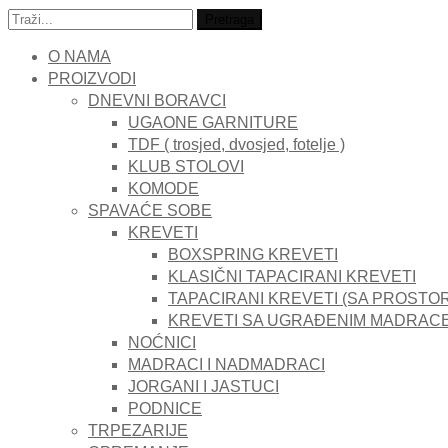
Traži:
Pretraga
O NAMA
PROIZVODI
DNEVNI BORAVCI
UGAONE GARNITURE
TDF ( trosjed, dvosjed, fotelje )
KLUB STOLOVI
KOMODE
SPAVAĆE SOBE
KREVETI
BOXSPRING KREVETI
KLASIČNI TAPACIRANI KREVETI
TAPACIRANI KREVETI (SA PROSTO
KREVETI SA UGRAĐENIM MADRAC
NOĆNICI
MADRACI I NADMADRACI
JORGANI I JASTUCI
PODNICE
TRPEZARIJE