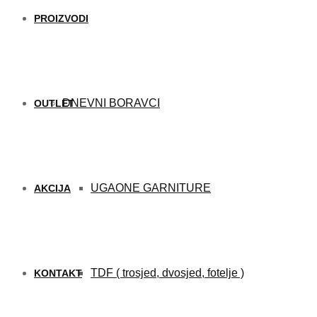
PROIZVODI
DNEVNI BORAVCI
OUTLET
UGAONE GARNITURE
AKCIJA
TDF ( trosjed, dvosjed, fotelje )
KONTAKT