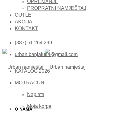
OPREMANJE
PROPRATNI NAMJEŠTAJ
OUTLET
AKCIJA
KONTAKT
(387) 51 264 299
urban.banjaluka@gmail.com
KATALOG 2026
MOJ RAČUN
Naplata
Moja korpa
O NAMA