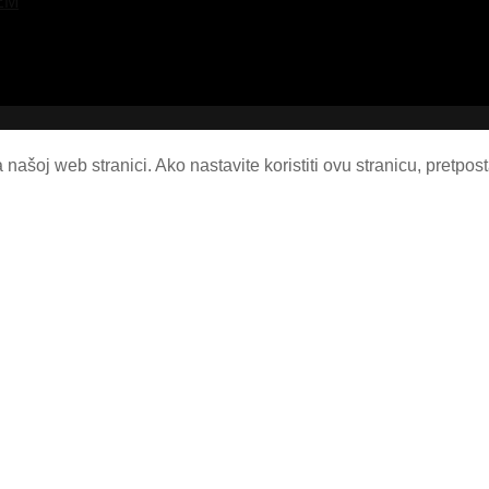
EM
našoj web stranici. Ako nastavite koristiti ovu stranicu, pretpos