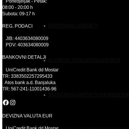
Ponedjeljak - Petak:
08:00 - 20:00 h
Subota: 09-17 h
BOXSPRING KREVETI
REG. PODACI
JIB: 4403634080009
PDV: 403634080009
BANKOVNI DETALJI
KLASIČNI TAPACIRANI KREVETI
UniCredit Bank dd Mostar
TR: 3383502257295433
Atos bank a.d. Banjaluka
TR: 567-241-11001436-96
TAPACIRANI KREVETI (SA PROSTO
Facebook
Instagram
DEVIZNA VALUTA EUR
UniCredit Bank dd Mostar