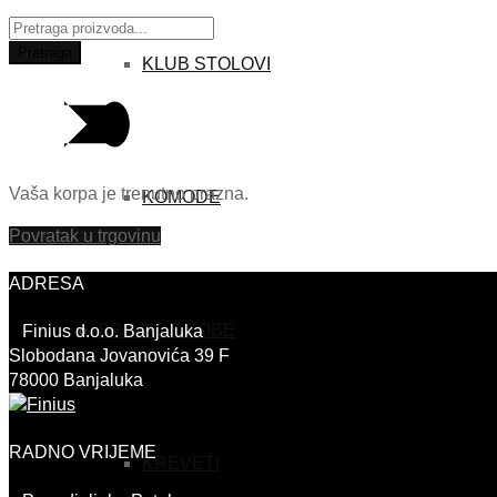
Traži:
Pretraga
KLUB STOLOVI
Vaša korpa je trenutno prazna.
KOMODE
Povratak u trgovinu
ADRESA
SPAVAĆE SOBE
Finius d.o.o. Banjaluka
Slobodana Jovanovića 39 F
78000 Banjaluka
RADNO VRIJEME
KREVETI