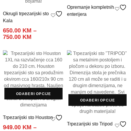
Opremanje kompletnih
Okrugli trpezarijski sto
enterijera
Kala
650.00
KM
–
Price
750.00
KM
range:
650.00 KM
through
750.00 KM
ODABERI OPCIJE
ODABERI OPCIJE
Trpezarijski sto Houston
Trpezarijski sto Tripod
949.00
KM
–