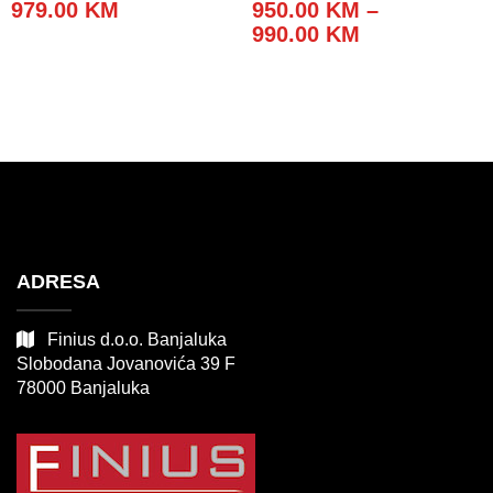
Price
979.00
KM
950.00
KM
–
range:
Price
990.00
KM
949.00 KM
range:
through
950.00 KM
979.00 KM
through
990.00 KM
ADRESA
Finius d.o.o. Banjaluka
Slobodana Jovanovića 39 F
78000 Banjaluka