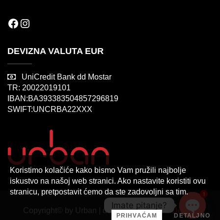
Facebook
Instagram
DEVIZNA VALUTA EUR
UniCredit Bank dd Mostar
TR: 20022019101
IBAN:BA393383504857296819
SWIFT:UNCRBA22XXX
Koristimo kolačiće kako bismo Vam pružili najbolje
iskustvo na našoj web stranici. Ako nastavite koristiti ovu
stranicu, pretpostavit ćemo da ste zadovoljni sa tim.
1
Imate pitanje?
Copyright© by Urban | design by
Sarajevo Design
PRIHVAĆAM
DETALJNO