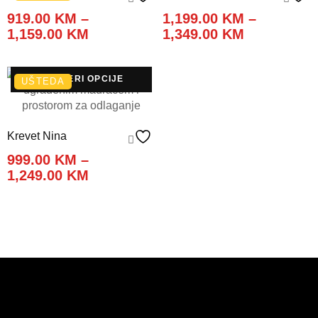
919.00
KM
–
1,199.00
KM
–
Price
Price
1,159.00
KM
1,349.00
KM
range:
range:
919.00 KM
1,199.00 K
through
through
ODABERI OPCIJE
UŠTEDA
1,159.00 KM
1,349.00 K
Krevet Nina
999.00
KM
–
Price
1,249.00
KM
range:
999.00 KM
through
1,249.00 KM