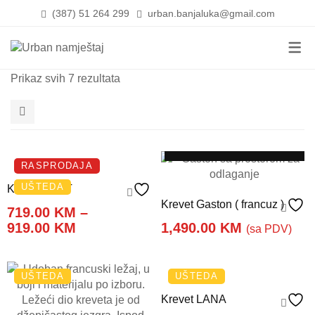
(387) 51 264 299
urban.banjaluka@gmail.com
DNEVNI BORAVCI
UGAONE GARNITU
KREVETI
Prikaz svih 7 rezultata
SPAVAĆE SOBE
TDF ( TROSJED, DV
NOĆNICI
FOTELJE )
TRPEZARIJE
MADRACI I NADMAD
ODABERI OPCIJE
1
KLUB STOLOVI
OPREMANJE
JORGANI I JASTUCI
DODAJ U KORPU
2
RASPRODAJA
KOMODE
PROPRATNI NAMJEŠTAJ
PODNICE
4
UŠTEDA
Krevet BEST
Krevet Gaston ( francuz )
5
719.00
KM
–
Price
919.00
KM
1,490.00
KM
(sa PDV)
kolona
range:
ODABERI OPCIJE
719.00 KM
through
UŠTEDA
UŠTEDA
919.00 KM
Krevet LANA