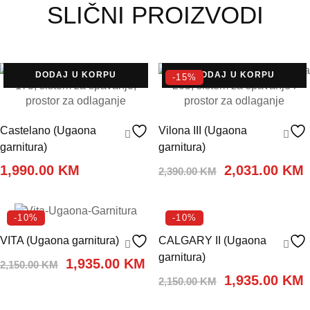
SLIČNI PROIZVODI
DODAJ U KORPU
DODAJ U KORPU
-15%
Castelano (Ugaona
Vilona III (Ugaona
garnitura)
garnitura)
Original
1,990.00
KM
2,031.00
KM
2,390.00
KM
price
p
DODAJ U KORPU
DODAJ U KORPU
was:
i
2,390.00 KM.
-10%
-10%
VITA (Ugaona garnitura)
CALGARY II (Ugaona
garnitura)
Original
Current
1,935.00
KM
2,150.00
KM
price
price
Original
1,935.00
KM
2,150.00
KM
was:
is:
price
p
DODAJ U KORPU
DODAJ U KORPU
2,150.00 KM.
1,935.00 KM.