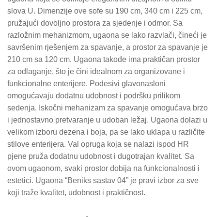
slova U. Dimenzije ove sofe su 190 cm, 340 cm i 225 cm,
pružajući dovoljno prostora za sjedenje i odmor. Sa
razložnim mehanizmom, ugaona se lako razvlači, čineći je
savršenim rješenjem za spavanje, a prostor za spavanje je
210 cm sa 120 cm. Ugaona takođe ima praktičan prostor
za odlaganje, što je čini idealnom za organizovane i
funkcionalne enterijere. Podesivi glavonasloni
omogućavaju dodatnu udobnost i podršku prilikom
sedenja. Iskočni mehanizam za spavanje omogućava brzo
i jednostavno pretvaranje u udoban ležaj. Ugaona dolazi u
velikom izboru dezena i boja, pa se lako uklapa u različite
stilove enterijera. Val opruga koja se nalazi ispod HR
pjene pruža dodatnu udobnost i dugotrajan kvalitet. Sa
ovom ugaonom, svaki prostor dobija na funkcionalnosti i
estetici. Ugaona “Beniks sastav 04” je pravi izbor za sve
koji traže kvalitet, udobnost i praktičnost.