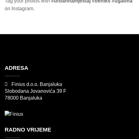
Tag your photos with
#urbannamjestaj #beniks #ugaona
on Instagram.
ADRESA
Finius d.o.o. Banjaluka
Slobodana Jovanovića 39 F
78000 Banjaluka
RADNO VRIJEME