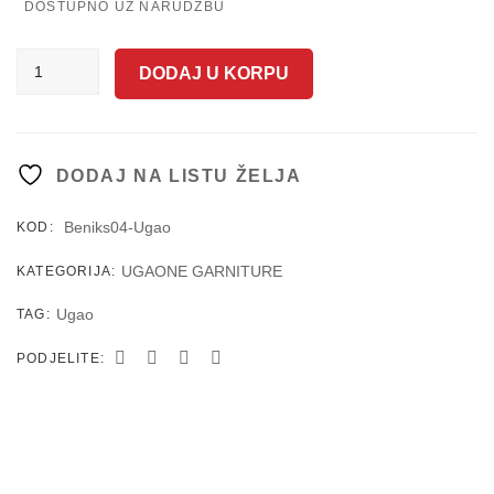
DOSTUPNO UZ NARUDŽBU
BENIKS
DODAJ U KORPU
sastav
04
(Ugaona
garnitura)
DODAJ NA LISTU ŽELJA
količina
Beniks04-Ugao
KOD:
UGAONE GARNITURE
KATEGORIJA:
Ugao
TAG:
PODJELITE: