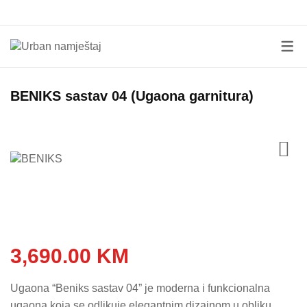
DNEVNI BORAVCI
UGAONE GARNITU
KREVETI
SPAVAĆE SOBE
TDF ( TROSJED, DV
NOĆNICI
BENIKS sastav 04 (Ugaona garnitura)
FOTELJE )
TRPEZARIJE
MADRACI I NADMAD
KLUB STOLOVI
OPREMANJE
JORGANI I JASTUCI
KOMODE
PROPRATNI NAMJEŠTAJ
PODNICE
3,690.00
KM
Ugaona “Beniks sastav 04” je moderna i funkcionalna
ugaona koja se odlikuje elegantnim dizajnom u obliku