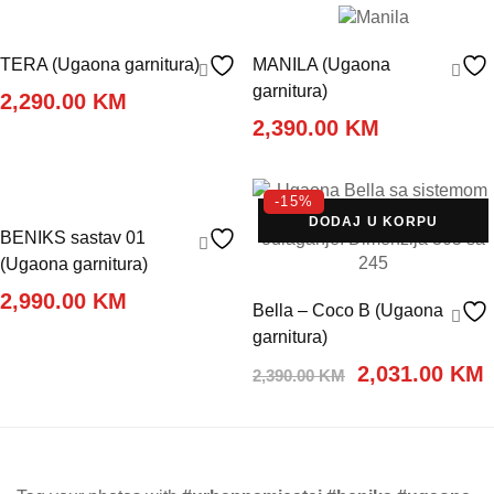
was:
i
2,150.00 KM.
TERA (Ugaona garnitura)
MANILA (Ugaona
garnitura)
2,290.00
KM
2,390.00
KM
DODAJ U KORPU
-15%
DODAJ U KORPU
BENIKS sastav 01
(Ugaona garnitura)
2,990.00
KM
Bella – Coco B (Ugaona
garnitura)
Original
2,031.00
KM
2,390.00
KM
price
p
was:
i
2,390.00 KM.