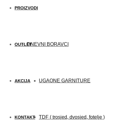
PROIZVODI
DNEVNI BORAVCI
OUTLET
UGAONE GARNITURE
AKCIJA
TDF ( trosjed, dvosjed, fotelje )
KONTAKT