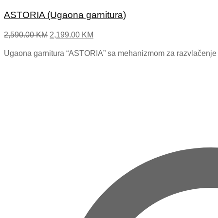
ASTORIA (Ugaona garnitura)
Original
Current
2,590.00
KM
2,199.00
KM
price
price
Ugaona garnitura “ASTORIA” sa mehanizmom za razvlačenje čime
was:
is:
2,590.00 KM.
2,199.00 KM.