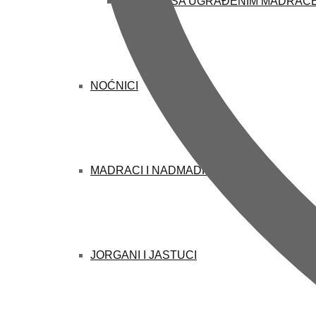
KREVETI SA UGRAĐENIM MADRAC
NOĆNICI
MADRACI I NADMADRACI
JORGANI I JASTUCI