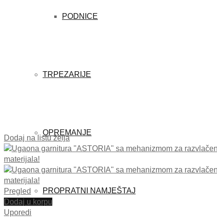
PODNICE
TRPEZARIJE
OPREMANJE
Dodaj na listu želja
PROPRATNI NAMJEŠTAJ
Pregled
Dodaj u korpu
Uporedi