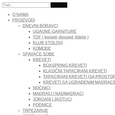
Traži:
Pretraga
O NAMA
PROIZVODI
DNEVNI BORAVCI
UGAONE GARNITURE
TDF ( trosjed, dvosjed, fotelje )
KLUB STOLOVI
KOMODE
SPAVAĆE SOBE
KREVETI
BOXSPRING KREVETI
KLASIČNI TAPACIRANI KREVETI
TAPACIRANI KREVETI (SA PROSTO
KREVETI SA UGRAĐENIM MADRAC
NOĆNICI
MADRACI I NADMADRACI
JORGANI I JASTUCI
PODNICE
TRPEZARIJE