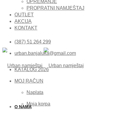
OPREMANJE
PROPRATNI NAMJEŠTAJ
OUTLET
AKCIJA
KONTAKT
(387) 51 264 299
urban.banjaluka@gmail.com
KATALOG 2026
MOJ RAČUN
Naplata
Moja korpa
O NAMA