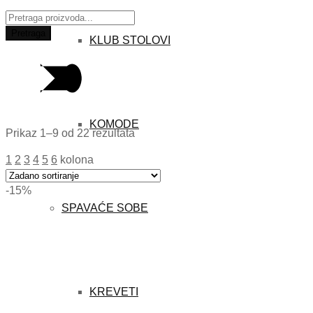
Traži:
Pretraga
KLUB STOLOVI
KOMODE
Prikaz 1–9 od 22 rezultata
1
2
3
4
5
6
kolona
-15%
SPAVAĆE SOBE
KREVETI