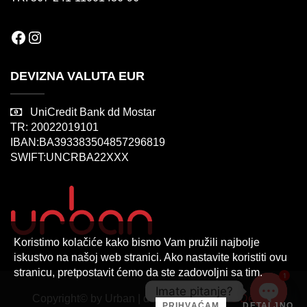
Facebook
Instagram
DEVIZNA VALUTA EUR
UniCredit Bank dd Mostar
TR: 20022019101
IBAN:BA393383504857296819
SWIFT:UNCRBA22XXX
Koristimo kolačiće kako bismo Vam pružili najbolje
iskustvo na našoj web stranici. Ako nastavite koristiti ovu
stranicu, pretpostavit ćemo da ste zadovoljni sa tim.
1
Imate pitanje?
Copyright© by Urban | design by
Sarajevo Design
PRIHVAĆAM
DETALJNO