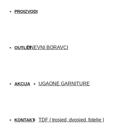
PROIZVODI
DNEVNI BORAVCI
OUTLET
UGAONE GARNITURE
AKCIJA
TDF ( trosjed, dvosjed, fotelje )
KONTAKT