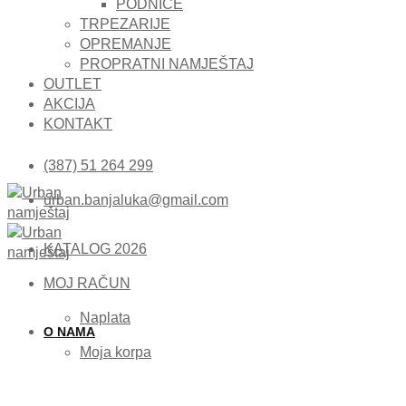
PODNICE
TRPEZARIJE
OPREMANJE
PROPRATNI NAMJEŠTAJ
OUTLET
AKCIJA
KONTAKT
(387) 51 264 299
urban.banjaluka@gmail.com
KATALOG 2026
MOJ RAČUN
Naplata
O NAMA
Moja korpa