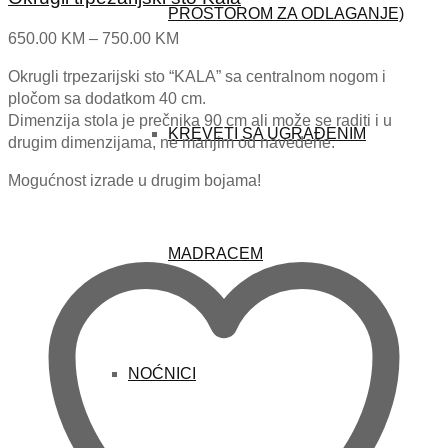
PROSTOROM ZA ODLAGANJE)
Price
650.00
KM
–
750.00
KM
range:
Okrugli trpezarijski sto “KALA” sa centralnom nogom i
650.00 KM
pločom sa dodatkom 40 cm.
through
Dimenzija stola je prečnika 90 cm ali može se raditi i u
750.00 KM
KREVETI SA UGRAĐENIM
drugim dimenzijama, ne manjim od navedene.
Mogućnost izrade u drugim bojama!
MADRACEM
NOĆNICI