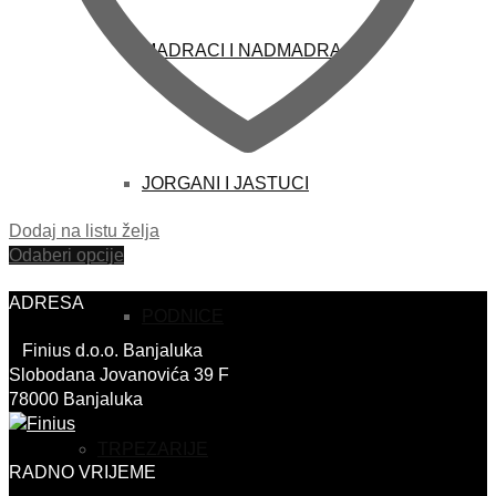
MADRACI I NADMADRACI
JORGANI I JASTUCI
Dodaj na listu želja
Odaberi opcije
ADRESA
PODNICE
Finius d.o.o. Banjaluka
Slobodana Jovanovića 39 F
78000 Banjaluka
TRPEZARIJE
RADNO VRIJEME