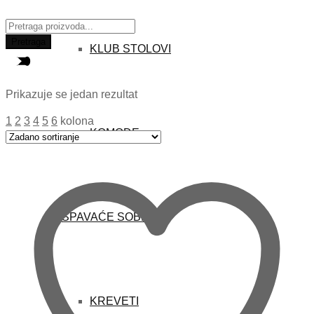
Traži:
Pretraga
KLUB STOLOVI
Prikazuje se jedan rezultat
1
2
3
4
5
6
kolona
KOMODE
SPAVAĆE SOBE
KREVETI