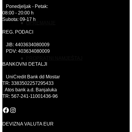
Ponedjeljak - Petak:
08:00 - 20:00 h
Subota: 09-17 h
OPREMANJE
REG. PODACI
JIB: 4403634080009
PDV: 403634080009
PROPRATNI NAMJEŠTAJ
BANKOVNI DETALJI
UniCredit Bank dd Mostar
TR: 3383502257295433
Atos bank a.d. Banjaluka
TR: 567-241-11001436-96
Facebook
Instagram
DEVIZNA VALUTA EUR