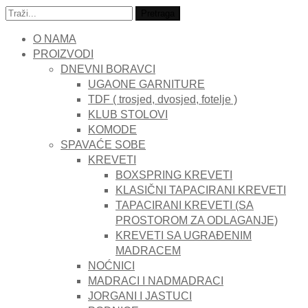
Traži:
Pretraga
O NAMA
PROIZVODI
DNEVNI BORAVCI
UGAONE GARNITURE
TDF ( trosjed, dvosjed, fotelje )
KLUB STOLOVI
KOMODE
SPAVAĆE SOBE
KREVETI
BOXSPRING KREVETI
KLASIČNI TAPACIRANI KREVETI
TAPACIRANI KREVETI (SA
PROSTOROM ZA ODLAGANJE)
KREVETI SA UGRAĐENIM
MADRACEM
NOĆNICI
MADRACI I NADMADRACI
JORGANI I JASTUCI