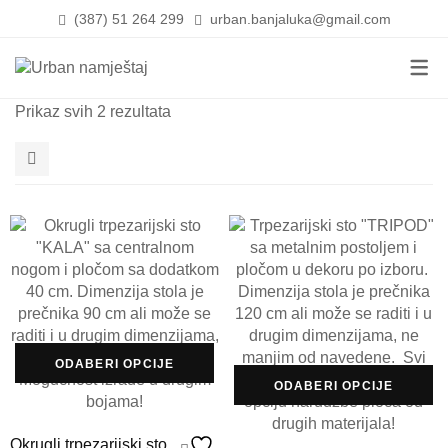
(387) 51 264 299
urban.banjaluka@gmail.com
DNEVNI BORAVCI
UGAONE GARNITU
KREVETI
Prikaz svih 2 rezultata
SPAVAĆE SOBE
TDF ( TROSJED, DV
NOĆNICI
FOTELJE )
TRPEZARIJE
MADRACI I NADMAD
1
KLUB STOLOVI
OPREMANJE
JORGANI I JASTUCI
2
KOMODE
PROPRATNI NAMJEŠTAJ
PODNICE
4
5
6
kolona
ODABERI OPCIJE
ODABERI OPCIJE
Okrugli trpezarijski sto