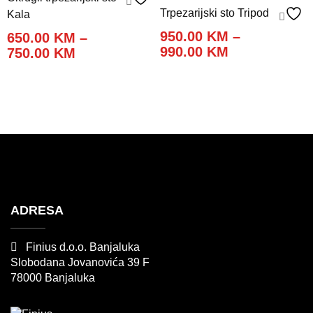
Trpezarijski sto Tripod
Kala
950.00
KM
–
650.00
KM
–
Price
990.00
KM
Price
750.00
KM
range:
range:
950.00 KM
650.00 KM
through
through
990.00 KM
750.00 KM
ADRESA
Finius d.o.o. Banjaluka
Slobodana Jovanovića 39 F
78000 Banjaluka