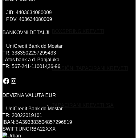
JIB: 4403634080009
PDV: 403634080009
BOXSPRING KREVETI
BANKOVNI DETALJI
UniCredit Bank dd Mostar
TR: 3383502257295433
Atos bank a.d. Banjaluka
TR: 567-241-11001436-96
KLASIČNI TAPACIRANI KREVETI
Facebook
Instagram
DEVIZNA VALUTA EUR
TAPACIRANI KREVETI (SA
UniCredit Bank dd Mostar
TR: 20022019101
IBAN:BA393383504857296819
SWIFT:UNCRBA22XXX