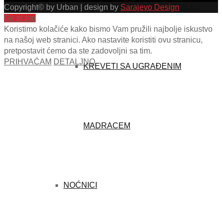
PROSTOROM ZA ODLAGANJE)
Copyright© by Urban | design by
Sarajevo Design
Go to top
Koristimo kolačiće kako bismo Vam pružili najbolje iskustvo
na našoj web stranici. Ako nastavite koristiti ovu stranicu,
pretpostavit ćemo da ste zadovoljni sa tim.
PRIHVAĆAM
DETALJNO
KREVETI SA UGRAĐENIM
MADRACEM
NOĆNICI