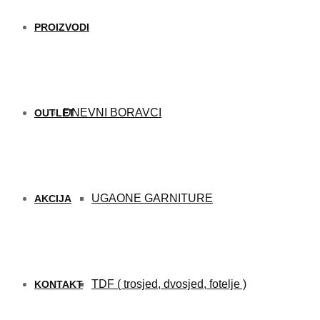
PROIZVODI
DNEVNI BORAVCI
OUTLET
UGAONE GARNITURE
AKCIJA
TDF ( trosjed, dvosjed, fotelje )
KONTAKT