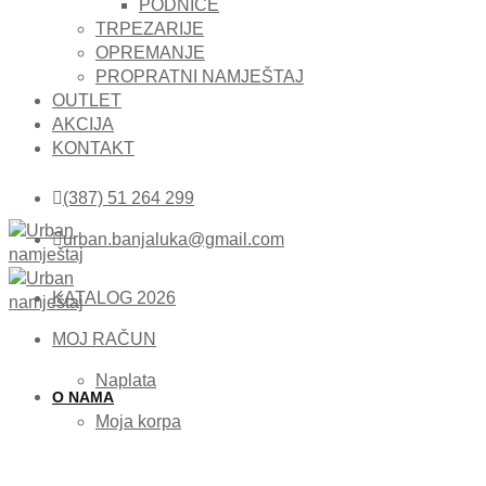
PODNICE
TRPEZARIJE
OPREMANJE
PROPRATNI NAMJEŠTAJ
OUTLET
AKCIJA
KONTAKT
(387) 51 264 299
urban.banjaluka@gmail.com
KATALOG 2026
MOJ RAČUN
Naplata
O NAMA
Moja korpa