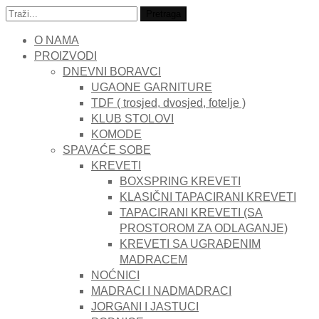
Traži:
Pretraga
O NAMA
PROIZVODI
DNEVNI BORAVCI
UGAONE GARNITURE
TDF ( trosjed, dvosjed, fotelje )
KLUB STOLOVI
KOMODE
SPAVAĆE SOBE
KREVETI
BOXSPRING KREVETI
KLASIČNI TAPACIRANI KREVETI
TAPACIRANI KREVETI (SA
PROSTOROM ZA ODLAGANJE)
KREVETI SA UGRAĐENIM
MADRACEM
NOĆNICI
MADRACI I NADMADRACI
JORGANI I JASTUCI