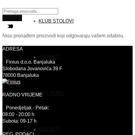
Traži:
Pretraga
KLUB STOLOVI
Nisu pronađeni proizvodi koji odgovaraju vašem odabiru.
ADRESA
KOMODE
Finius d.o.o. Banjaluka
Slobodana Jovanovića 39 F
78000 Banjaluka
SPAVAĆE SOBE
RADNO VRIJEME
Ponedjeljak - Petak:
08:00 - 20:00 h
Subota: 09-17 h
KREVETI
REG. PODACI