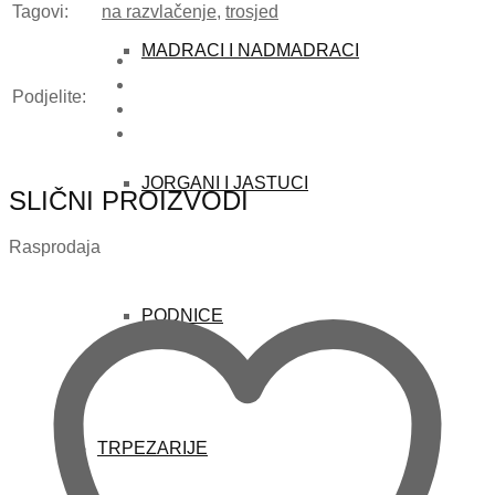
Tagovi:
na razvlačenje
,
trosjed
MADRACI I NADMADRACI
Podjelite:
JORGANI I JASTUCI
SLIČNI PROIZVODI
Rasprodaja
PODNICE
TRPEZARIJE