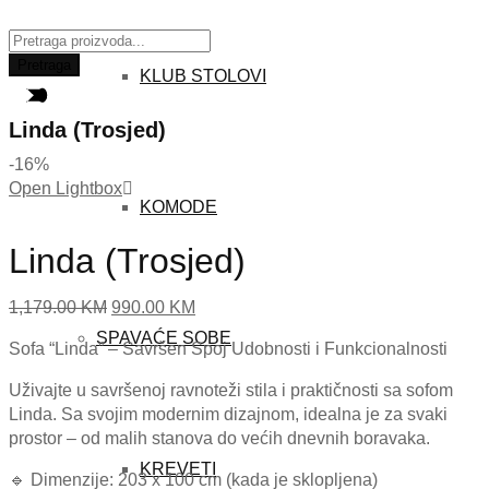
Traži:
Pretraga
KLUB STOLOVI
Linda (Trosjed)
-16%
Open Lightbox
KOMODE
Linda (Trosjed)
Original
Current
1,179.00
KM
990.00
KM
price
price
SPAVAĆE SOBE
Sofa “Linda” – Savršen Spoj Udobnosti i Funkcionalnosti
was:
is:
1,179.00 KM.
990.00 KM.
Uživajte u savršenoj ravnoteži stila i praktičnosti sa sofom
Linda. Sa svojim modernim dizajnom, idealna je za svaki
prostor – od malih stanova do većih dnevnih boravaka.
KREVETI
🔹 Dimenzije: 203 x 100 cm (kada je sklopljena)