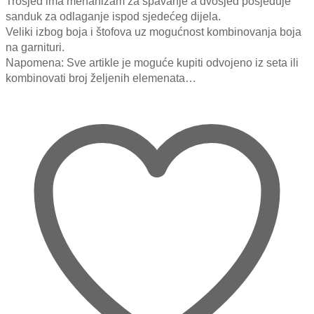
2,999.00 KM
Trosjed ima mehanizam za spavanje a dvosjed posjeduje
sanduk za odlaganje ispod sjedećeg dijela.
Veliki izbog boja i štofova uz mogućnost kombinovanja boja
na garnituri.
Napomena: Sve artikle je moguće kupiti odvojeno iz seta ili
kombinovati broj željenih elemenata…