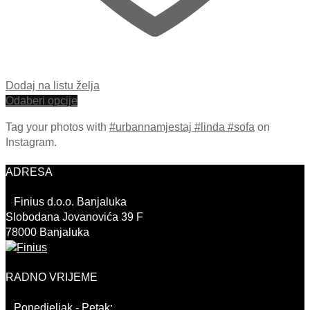
Dodaj na listu želja
Odaberi opcije
Tag your photos with
#urbannamjestaj #linda #sofa
on
Instagram.
ADRESA
Finius d.o.o. Banjaluka
Slobodana Jovanovića 39 F
78000 Banjaluka
RADNO VRIJEME
Ponedjeljak - Petak: