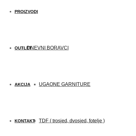
PROIZVODI
DNEVNI BORAVCI
OUTLET
UGAONE GARNITURE
AKCIJA
TDF ( trosjed, dvosjed, fotelje )
KONTAKT