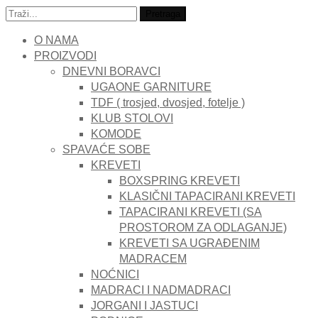
Traži:
Pretraga
O NAMA
PROIZVODI
DNEVNI BORAVCI
UGAONE GARNITURE
TDF ( trosjed, dvosjed, fotelje )
KLUB STOLOVI
KOMODE
SPAVAĆE SOBE
KREVETI
BOXSPRING KREVETI
KLASIČNI TAPACIRANI KREVETI
TAPACIRANI KREVETI (SA
PROSTOROM ZA ODLAGANJE)
KREVETI SA UGRAĐENIM
MADRACEM
NOĆNICI
MADRACI I NADMADRACI
JORGANI I JASTUCI