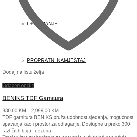
OPREMANJE
PROPRATNI NAMJEŠTAJ
Dodaj na listu želja
Odaberi opcije
BENIKS TDF Garnitura
Price
830.00
KM
–
2,999.00
KM
range:
TDF garnitura BENIKS pruža udobnost sjedenja, mogućnost
830.00 KM
spavanja kao i prostor za odlaganje. Dostupne u preko 300
through
različitih boja i dezena