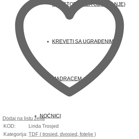
PROSTOROM ZA ODLAGANJE)
KREVETI SA UGRAĐENIM
MADRACEM
NOĆNICI
Dodaj na listu želja
KOD:
Linda Trosjed
Kategorija:
TDF ( trosjed, dvosjed, fotelje )