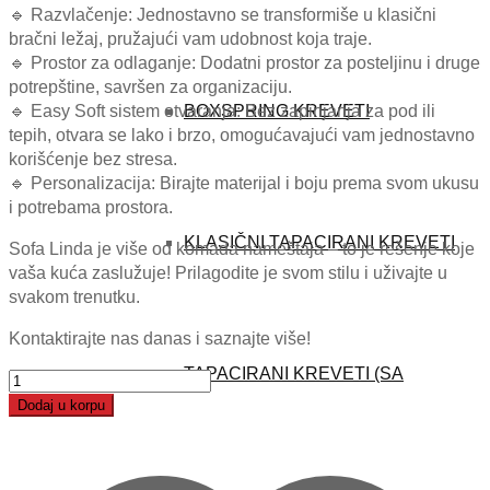
🔹 Razvlačenje: Jednostavno se transformiše u klasični
bračni ležaj, pružajući vam udobnost koja traje.
🔹 Prostor za odlaganje: Dodatni prostor za posteljinu i druge
potrepštine, savršen za organizaciju.
BOXSPRING KREVETI
🔹 Easy Soft sistem otvaranja: Bez zapinjanja za pod ili
tepih, otvara se lako i brzo, omogućavajući vam jednostavno
korišćenje bez stresa.
🔹 Personalizacija: Birajte materijal i boju prema svom ukusu
i potrebama prostora.
KLASIČNI TAPACIRANI KREVETI
Sofa Linda je više od komada nameštaja – to je rešenje koje
vaša kuća zaslužuje! Prilagodite je svom stilu i uživajte u
svakom trenutku.
Kontaktirajte nas danas i saznajte više!
TAPACIRANI KREVETI (SA
Linda
(Trosjed)
Dodaj u korpu
količina